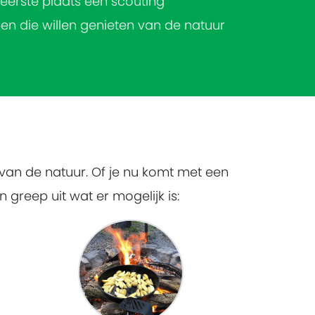
e eerste plaats een scouting
en die willen genieten van de natuur
 van de natuur. Of je nu komt met een
n greep uit wat er mogelijk is: