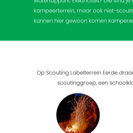
watertappunt. Elektriciteit? Die vind j
kampeerterrein, maar ook niet-scouts
kunnen hier gewoon komen kampere
Op Scouting Labelterrein Eerde draai
scoutinggroep, een schoolklas,