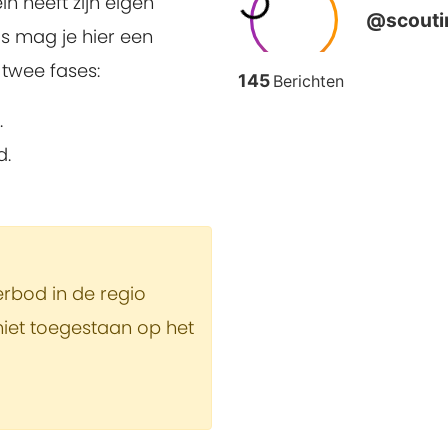
n heeft zijn eigen
is mag je hier een
 twee fases:
.
d.
rbod in de regio
niet toegestaan op het