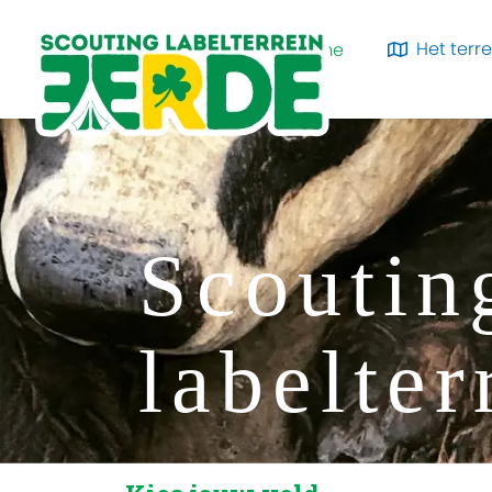
Het terre
Home
Scoutin
labelter