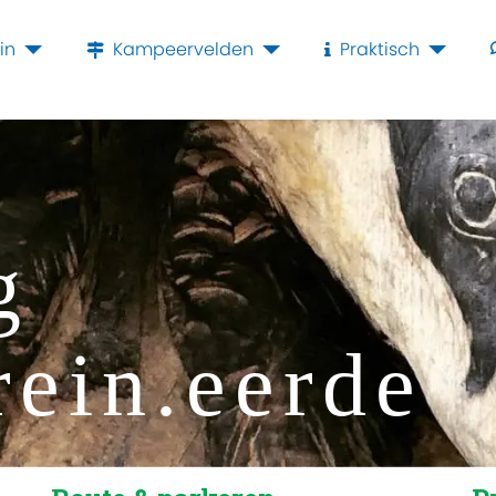
in
Kampeervelden
Praktisch
g
rein.eerde